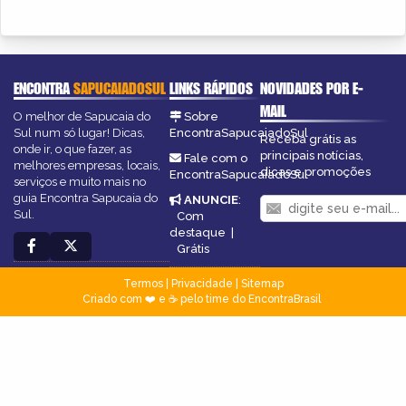
ENCONTRA
SAPUCAIADOSUL
LINKS RÁPIDOS
NOVIDADES POR E-
MAIL
O melhor de Sapucaia do
Sobre
Sul num só lugar! Dicas,
EncontraSapucaiadoSul
Receba grátis as
onde ir, o que fazer, as
principais notícias,
Fale com o
melhores empresas, locais,
dicas e promoções
EncontraSapucaiadoSul
serviços e muito mais no
guia Encontra Sapucaia do
ANUNCIE
:
Sul.
Com
destaque
|
Grátis
Termos
|
Privacidade
|
Sitemap
Criado com ❤️ e ☕ pelo time do EncontraBrasil