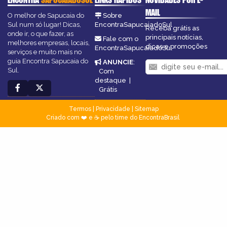
MAIL
O melhor de Sapucaia do
Sobre
Sul num só lugar! Dicas,
EncontraSapucaiadoSul
Receba grátis as
onde ir, o que fazer, as
principais notícias,
Fale com o
melhores empresas, locais,
dicas e promoções
EncontraSapucaiadoSul
serviços e muito mais no
guia Encontra Sapucaia do
ANUNCIE
:
Sul.
Com
destaque
|
Grátis
Termos
|
Privacidade
|
Sitemap
Criado com ❤️ e ☕ pelo time do EncontraBrasil