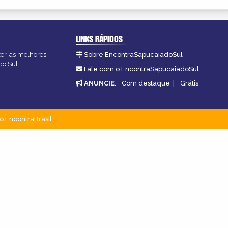
LINKS RÁPIDOS
zer, as melhores
Sobre EncontraSapucaiadoSul
do Sul.
Fale com o EncontraSapucaiadoSul
ANUNCIE
:
Com destaque
|
Grátis
o EncontraBrasil