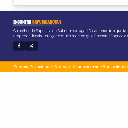
ENCONTRA
SAPUCAIADOSUL
O melhor de Sapucaia do Sul num só lugar! Dicas, onde ir, o que fa
empresas, locais, serviços e muito mais no guia Encontra Sapucaia 
Termos
|
Privacidade
|
Sitemap
Criado com ❤️ e ☕ pelo time d