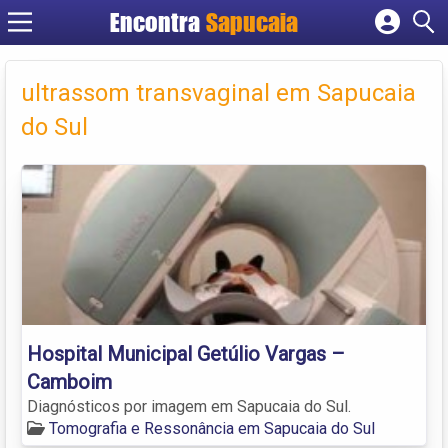
Encontra
Cadastrar empresa
Fazer login
ultrassom transvaginal em Sapucaia
Criar conta
do Sul
Hospital Municipal Getúlio Vargas –
Camboim
Diagnósticos por imagem em Sapucaia do Sul.
Tomografia e Ressonância em Sapucaia do Sul