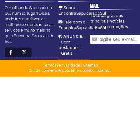
MAIL
O melhor de Sapucaia do
Sobre
Sul num só lugar! Dicas,
EncontraSapucaiadoSul
Receba grátis as
onde ir, o que fazer, as
principais notícias,
Fale com o
melhores empresas, locais,
dicas e promoções
EncontraSapucaiadoSul
serviços e muito mais no
guia Encontra Sapucaia do
ANUNCIE
:
Sul.
Com
destaque
|
Grátis
Termos
|
Privacidade
|
Sitemap
Criado com ❤️ e ☕ pelo time do EncontraBrasil