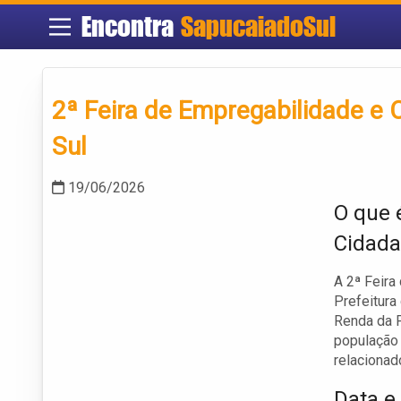
Encontra
SapucaiadoSul
2ª Feira de Empregabilidade e
Sul
19/06/2026
O que 
Cidada
A 2ª Feira
Prefeitura
Renda da P
população 
relacionad
Data e