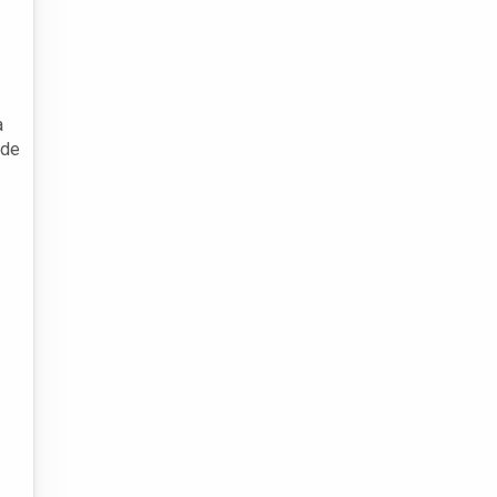
a
 de