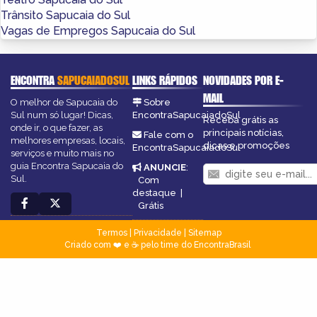
Trânsito Sapucaia do Sul
Vagas de Empregos Sapucaia do Sul
ENCONTRA
SAPUCAIADOSUL
LINKS RÁPIDOS
NOVIDADES POR E-
MAIL
O melhor de Sapucaia do
Sobre
Sul num só lugar! Dicas,
EncontraSapucaiadoSul
Receba grátis as
onde ir, o que fazer, as
principais notícias,
Fale com o
melhores empresas, locais,
dicas e promoções
EncontraSapucaiadoSul
serviços e muito mais no
guia Encontra Sapucaia do
ANUNCIE
:
Sul.
Com
destaque
|
Grátis
Termos
|
Privacidade
|
Sitemap
Criado com ❤️ e ☕ pelo time do EncontraBrasil