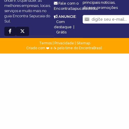
onde ir, o que fazer, as
principais notícias,
Fale com o
melhores empresas, locais,
dicas e promoções
EncontraSapucaiadoSul
serviços e muito mais no
guia Encontra Sapucaia do
ANUNCIE
:
Sul.
Com
destaque
|
Grátis
Termos
|
Privacidade
|
Sitemap
Criado com ❤️ e ☕ pelo time do EncontraBrasil