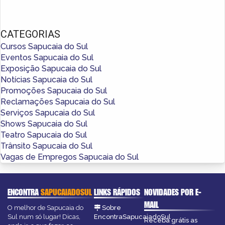
CATEGORIAS
Cursos Sapucaia do Sul
Eventos Sapucaia do Sul
Exposição Sapucaia do Sul
Notícias Sapucaia do Sul
Promoções Sapucaia do Sul
Reclamações Sapucaia do Sul
Serviços Sapucaia do Sul
Shows Sapucaia do Sul
Teatro Sapucaia do Sul
Trânsito Sapucaia do Sul
Vagas de Empregos Sapucaia do Sul
ENCONTRA
SAPUCAIADOSUL
LINKS RÁPIDOS
NOVIDADES POR E-
MAIL
O melhor de Sapucaia do
Sobre
Sul num só lugar! Dicas,
EncontraSapucaiadoSul
Receba grátis as