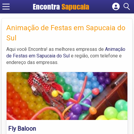
Encontra
Cadastrar empresa
Fazer login
Animação de Festas em Sapucaia do
Criar conta
Sul
Aqui você Encontra! as melhores empresas de
Animação
de Festas em Sapucaia do Sul
e região, com telefone e
endereço das empresas.
Fly Baloon