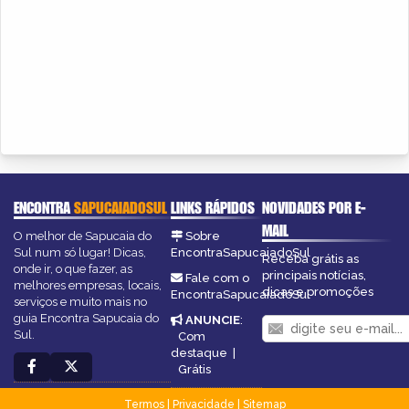
ENCONTRA
SAPUCAIADOSUL
LINKS RÁPIDOS
NOVIDADES POR E-
MAIL
O melhor de Sapucaia do
Sobre
Sul num só lugar! Dicas,
EncontraSapucaiadoSul
Receba grátis as
onde ir, o que fazer, as
principais notícias,
Fale com o
melhores empresas, locais,
dicas e promoções
EncontraSapucaiadoSul
serviços e muito mais no
guia Encontra Sapucaia do
ANUNCIE
:
Sul.
Com
destaque
|
Grátis
Termos
|
Privacidade
|
Sitemap