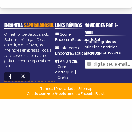
ENCONTRA
SAPUCAIADOSUL
LINKS RÁPIDOS
NOVIDADES POR E-
MAIL
O melhor de Sapucaia do
Sobre
Sul num só lugar! Dicas,
EncontraSapucaiadoSul
Receba grátis as
onde ir, o que fazer, as
principais notícias,
Fale com o
melhores empresas, locais,
dicas e promoções
EncontraSapucaiadoSul
serviços e muito mais no
guia Encontra Sapucaia do
ANUNCIE
:
Sul.
Com
destaque
|
Grátis
Termos
|
Privacidade
|
Sitemap
Criado com ❤️ e ☕ pelo time do EncontraBrasil