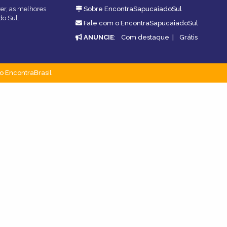
zer, as melhores
Sobre EncontraSapucaiadoSul
do Sul.
Fale com o EncontraSapucaiadoSul
ANUNCIE
:
Com destaque
|
Grátis
o EncontraBrasil