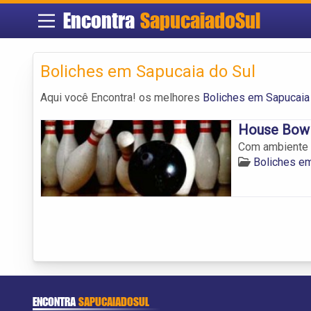
Encontra
SapucaiadoSul
Boliches em Sapucaia do Sul
Aqui você Encontra! os melhores
Boliches em Sapucaia
House Bowl
Com ambiente d
Boliches em
ENCONTRA
SAPUCAIADOSUL