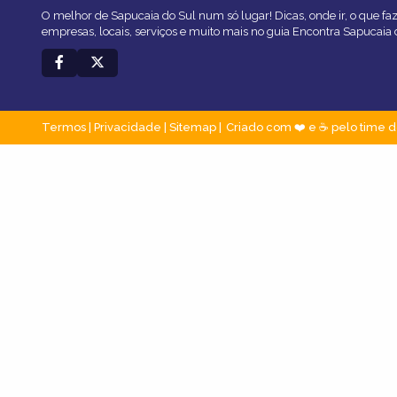
O melhor de Sapucaia do Sul num só lugar! Dicas, onde ir, o que fa
empresas, locais, serviços e muito mais no guia Encontra Sapucaia 
Termos
|
Privacidade
|
Sitemap
Criado com ❤️ e ☕ pelo time d