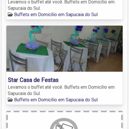
Levamos o buffet até você. Buffets em Domicílio em
Sapucaia do Sul.
Buffets em Domicílio em Sapucaia do Sul
Star Casa de Festas
Levamos o buffet até você. Buffets em Domicílio em
Sapucaia do Sul.
Buffets em Domicílio em Sapucaia do Sul