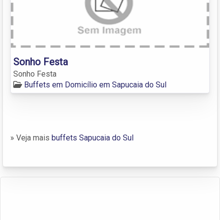
Sonho Festa
Sonho Festa
Buffets em Domicílio em Sapucaia do Sul
» Veja mais
buffets Sapucaia do Sul