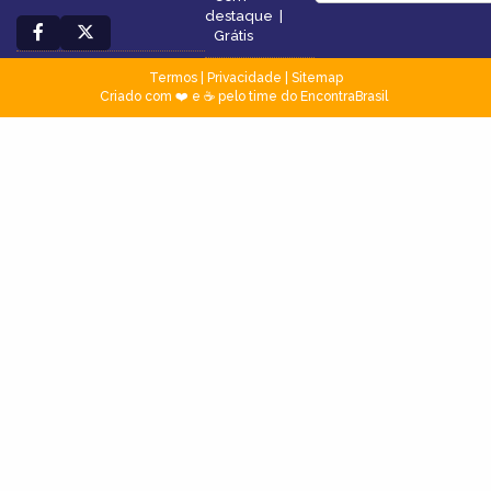
destaque
|
Grátis
Termos
|
Privacidade
|
Sitemap
Criado com ❤️ e ☕ pelo time do EncontraBrasil