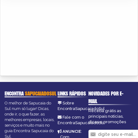
ENCONTRA
SAPUCAIADOSUL
LINKS RÁPIDOS
NOVIDADES POR E-
MAIL
O melhor de Sapucaia do
Sobre
Sul num só lugar! Dicas,
EncontraSapucaiadoSul
Receba grátis as
onde ir, o que fazer, as
principais notícias,
Fale com o
melhores empresas, locais,
dicas e promoções
EncontraSapucaiadoSul
serviços e muito mais no
guia Encontra Sapucaia do
ANUNCIE
:
Sul.
Com