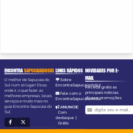
ENCONTRA
SAPUCAIADOSUL
LINKS RÁPIDOS
NOVIDADES POR E-
MAIL
O melhor de Sapucaia do
Sobre
Sul num só lugar! Dicas,
EncontraSapucaiadoSul
Receba grátis as
onde ir, o que fazer, as
principais notícias,
Fale com o
melhores empresas, locais,
dicas e promoções
EncontraSapucaiadoSul
serviços e muito mais no
guia Encontra Sapucaia do
ANUNCIE
:
Sul.
Com
destaque
|
Grátis