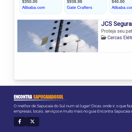
JCS Seguran
Proteja seu pa
Cercas Elét
ENCONTRA
SAPUCAIADOSUL
O melhor de Sapucaia do Sul num só lugar! Dicas, onde ir, o que fa
empresas, locais, serviços e muito mais no guia Encontra Sapucaia 