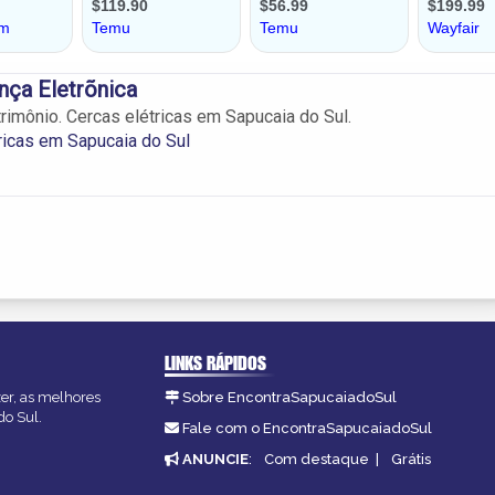
ça Eletrõnica
trimônio. Cercas elétricas em Sapucaia do Sul.
ricas em Sapucaia do Sul
LINKS RÁPIDOS
zer, as melhores
Sobre EncontraSapucaiadoSul
do Sul.
Fale com o EncontraSapucaiadoSul
ANUNCIE
:
Com destaque
|
Grátis