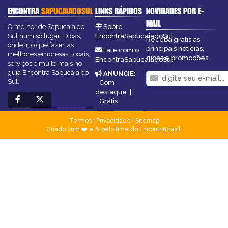
ENCONTRA
SAPUCAIADOSUL
LINKS RÁPIDOS
NOVIDADES POR E-
MAIL
O melhor de Sapucaia do
Sobre
Sul num só lugar! Dicas,
EncontraSapucaiadoSul
Receba grátis as
onde ir, o que fazer, as
principais notícias,
Fale com o
melhores empresas, locais,
dicas e promoções
EncontraSapucaiadoSul
serviços e muito mais no
guia Encontra Sapucaia do
ANUNCIE
:
Sul.
Com
destaque
|
Grátis
Termos
|
Privacidade
|
Sitemap
Criado com ❤️ e ☕ pelo time do EncontraBrasil