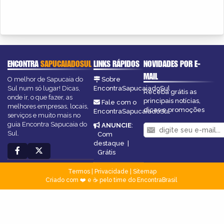
ENCONTRA
SAPUCAIADOSUL
LINKS RÁPIDOS
NOVIDADES POR E-
MAIL
O melhor de Sapucaia do
Sobre
Sul num só lugar! Dicas,
EncontraSapucaiadoSul
Receba grátis as
onde ir, o que fazer, as
principais notícias,
Fale com o
melhores empresas, locais,
dicas e promoções
EncontraSapucaiadoSul
serviços e muito mais no
guia Encontra Sapucaia do
ANUNCIE
:
Sul.
Com
destaque
|
Grátis
Termos
|
Privacidade
|
Sitemap
Criado com ❤️ e ☕ pelo time do EncontraBrasil