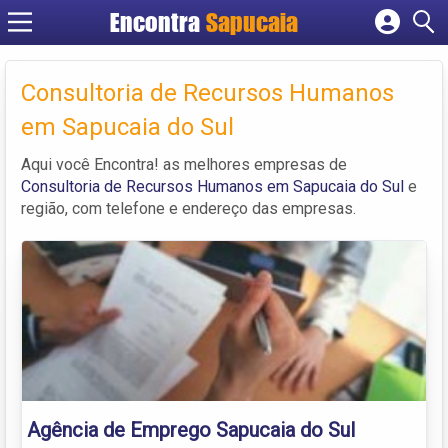
Encontra
Cadastrar empresa
Fazer login
Consultoria de Recursos Humanos
Criar conta
em Sapucaia do Sul
Aqui você Encontra! as melhores empresas de
Consultoria de Recursos Humanos em Sapucaia do Sul
e
região, com telefone e endereço das empresas.
Agência de Emprego Sapucaia do Sul