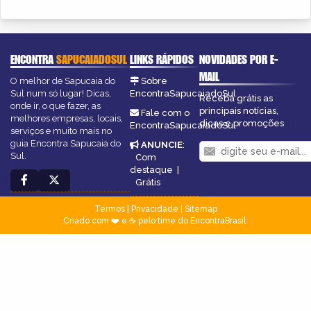
ENCONTRA
SAPUCAIADOSUL
LINKS RÁPIDOS
NOVIDADES POR E-
MAIL
O melhor de Sapucaia do
Sobre
Sul num só lugar! Dicas,
EncontraSapucaiadoSul
Receba grátis as
onde ir, o que fazer, as
principais notícias,
Fale com o
melhores empresas, locais,
dicas e promoções
EncontraSapucaiadoSul
serviços e muito mais no
guia Encontra Sapucaia do
ANUNCIE
:
Sul.
Com
destaque
|
Grátis
Termos
|
Privacidade
|
Sitemap
Criado com ❤️ e ☕ pelo time do EncontraBrasil