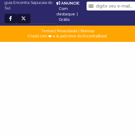
guia Encontra Sapucaia do
ANUNCIE
:
Sul.
Com
destaque
|
Grátis
Termos
|
Privacidade
|
Sitemap
Criado com ❤️ e ☕ pelo time do EncontraBrasil