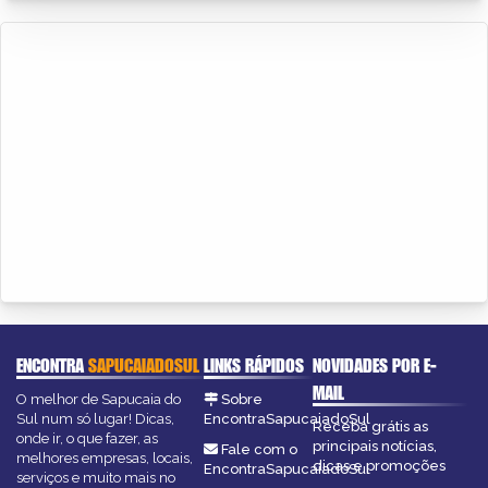
ENCONTRA
SAPUCAIADOSUL
LINKS RÁPIDOS
NOVIDADES POR E-
MAIL
O melhor de Sapucaia do
Sobre
Sul num só lugar! Dicas,
EncontraSapucaiadoSul
Receba grátis as
onde ir, o que fazer, as
principais notícias,
Fale com o
melhores empresas, locais,
dicas e promoções
EncontraSapucaiadoSul
serviços e muito mais no