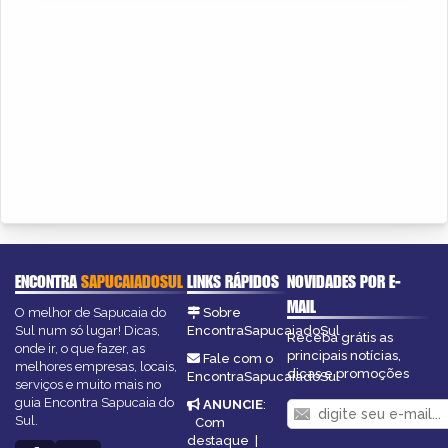
ENCONTRA
SAPUCAIADOSUL
LINKS RÁPIDOS
NOVIDADES POR E-
MAIL
O melhor de Sapucaia do
Sobre
Sul num só lugar! Dicas,
EncontraSapucaiadoSul
Receba grátis as
onde ir, o que fazer, as
principais notícias,
Fale com o
melhores empresas, locais,
dicas e promoções
EncontraSapucaiadoSul
serviços e muito mais no
guia Encontra Sapucaia do
ANUNCIE
:
Sul.
Com
destaque
|