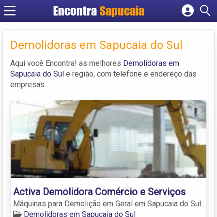
Encontra
Cadastrar empresa
Fazer login
Demolidoras em Sapucaia do Sul
Criar conta
Aqui você Encontra! as melhores
Demolidoras em
Sapucaia do Sul
e região, com telefone e endereço das
empresas.
Activa Demolidora Comércio e Serviços
Máquinas para Demolição em Geral em Sapucaia do Sul.
Demolidoras em Sapucaia do Sul