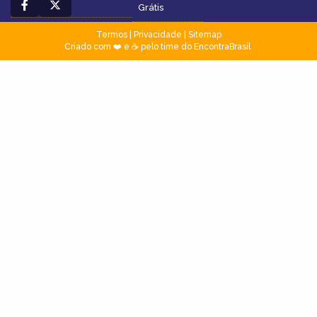
Grátis
Termos
|
Privacidade
|
Sitemap
Criado com ❤️ e ☕ pelo time do EncontraBrasil