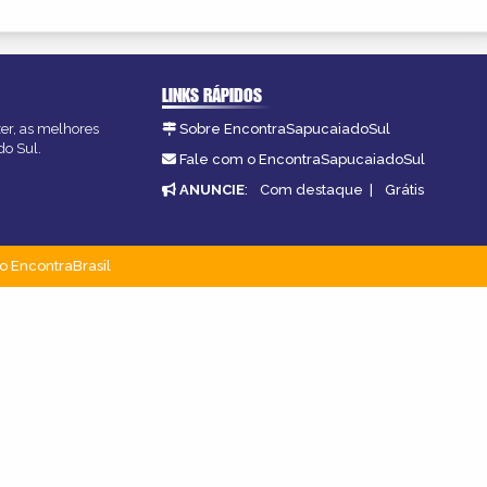
LINKS RÁPIDOS
zer, as melhores
Sobre EncontraSapucaiadoSul
do Sul.
Fale com o EncontraSapucaiadoSul
ANUNCIE
:
Com destaque
|
Grátis
o EncontraBrasil