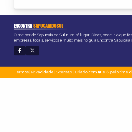
ENCONTRA
SAPUCAIADOSUL
O melhor de Sapucaia do Sul num só lugar! Dicas, onde ir, o que fa
empresas, locais, serviços e muito mais no guia Encontra Sapucaia 
Termos
|
Privacidade
|
Sitemap
Criado com ❤️ e ☕ pelo time d