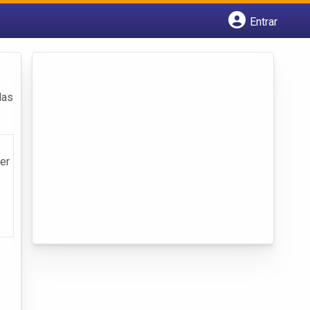
Entrar
Cadastrar empresa
Fazer login
Criar conta
das
er