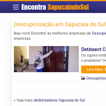
Encontra
SapucaiadoSul
Descupinização em Sapucaia do Sul
Aqui você Encontra! as melhores empresas de
Descupi
empresas.
Detinsect C
Os cupins est
o problema? D
Leia Mais
Descupiniz
» Veja mais
dedetizadoras Sapucaia do Sul