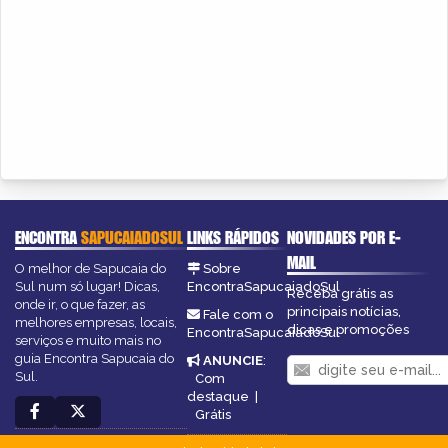
ENCONTRA
SAPUCAIADOSUL
LINKS RÁPIDOS
NOVIDADES POR E-
MAIL
O melhor de Sapucaia do
Sobre
Sul num só lugar! Dicas,
EncontraSapucaiadoSul
Receba grátis as
onde ir, o que fazer, as
principais notícias,
Fale com o
melhores empresas, locais,
dicas e promoções
EncontraSapucaiadoSul
serviços e muito mais no
guia Encontra Sapucaia do
ANUNCIE
:
Sul.
Com
destaque
|
Grátis