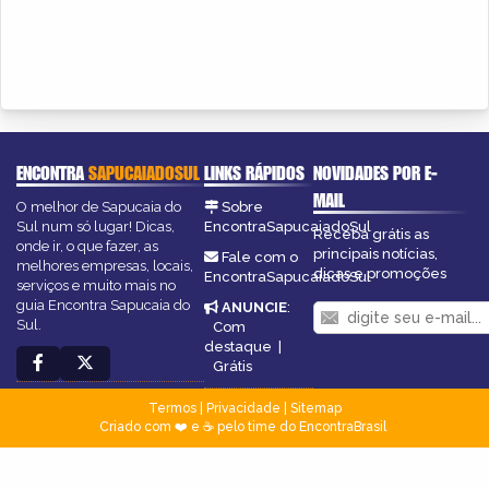
ENCONTRA
SAPUCAIADOSUL
LINKS RÁPIDOS
NOVIDADES POR E-
MAIL
O melhor de Sapucaia do
Sobre
Sul num só lugar! Dicas,
EncontraSapucaiadoSul
Receba grátis as
onde ir, o que fazer, as
principais notícias,
Fale com o
melhores empresas, locais,
dicas e promoções
EncontraSapucaiadoSul
serviços e muito mais no
guia Encontra Sapucaia do
ANUNCIE
:
Sul.
Com
destaque
|
Grátis
Termos
|
Privacidade
|
Sitemap
Criado com ❤️ e ☕ pelo time do EncontraBrasil