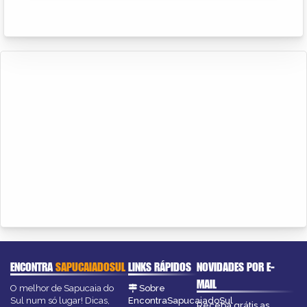
ENCONTRA
SAPUCAIADOSUL
LINKS RÁPIDOS
NOVIDADES POR E-
MAIL
O melhor de Sapucaia do
Sobre
Sul num só lugar! Dicas,
EncontraSapucaiadoSul
Receba grátis as