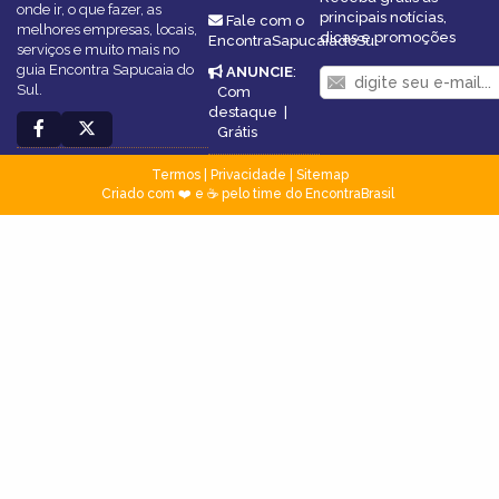
onde ir, o que fazer, as
principais notícias,
Fale com o
melhores empresas, locais,
dicas e promoções
EncontraSapucaiadoSul
serviços e muito mais no
guia Encontra Sapucaia do
ANUNCIE
:
Sul.
Com
destaque
|
Grátis
Termos
|
Privacidade
|
Sitemap
Criado com ❤️ e ☕ pelo time do EncontraBrasil