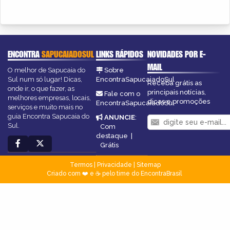
ENCONTRA
SAPUCAIADOSUL
LINKS RÁPIDOS
NOVIDADES POR E-
MAIL
O melhor de Sapucaia do
Sobre
Sul num só lugar! Dicas,
EncontraSapucaiadoSul
Receba grátis as
onde ir, o que fazer, as
principais notícias,
Fale com o
melhores empresas, locais,
dicas e promoções
EncontraSapucaiadoSul
serviços e muito mais no
guia Encontra Sapucaia do
ANUNCIE
:
Sul.
Com
destaque
|
Grátis
Termos
|
Privacidade
|
Sitemap
Criado com ❤️ e ☕ pelo time do EncontraBrasil