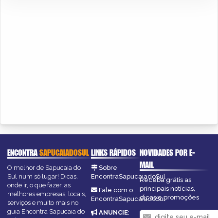
ENCONTRA
SAPUCAIADOSUL
LINKS RÁPIDOS
NOVIDADES POR E-
MAIL
O melhor de Sapucaia do
Sobre
Sul num só lugar! Dicas,
EncontraSapucaiadoSul
Receba grátis as
onde ir, o que fazer, as
principais notícias,
Fale com o
melhores empresas, locais,
dicas e promoções
EncontraSapucaiadoSul
serviços e muito mais no
guia Encontra Sapucaia do
ANUNCIE
: