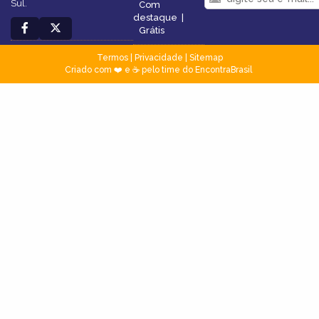
Sul.
Com
destaque
|
Grátis
Termos
|
Privacidade
|
Sitemap
Criado com ❤️ e ☕ pelo time do EncontraBrasil