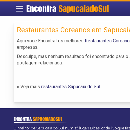
Encontra
SapucaiadoSul
Restaurantes Coreanos em Sapucaia
Aqui você Encontra! os melhores
Restaurantes Coreano
empresas.
Desculpe, mas nenhum resultado foi encontrado para o a
postagem relacionada.
» Veja mais
restaurantes Sapucaia do Sul
ENCONTRA
SAPUCAIADOSUL
O melhor de Sapucaia do Sul num só lugar! Dicas, onde ir, o que fa