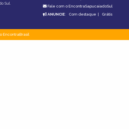
do Sul.
Fale com o EncontraSapucaiadoSul
ANUNCIE
:
Com destaque
|
Grátis
o EncontraBrasil