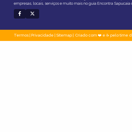
empresas, locais, serviços e muito mais no guia Encontra Sapucaia 
Termos
|
Privacidade
|
Sitemap
Criado com ❤️ e ☕ pelo time d