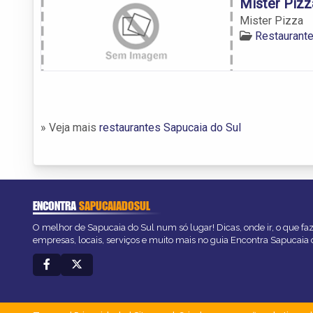
Mister Pizz
Mister Pizza
Restaurante
» Veja mais
restaurantes Sapucaia do Sul
ENCONTRA
SAPUCAIADOSUL
O melhor de Sapucaia do Sul num só lugar! Dicas, onde ir, o que fa
empresas, locais, serviços e muito mais no guia Encontra Sapucaia 