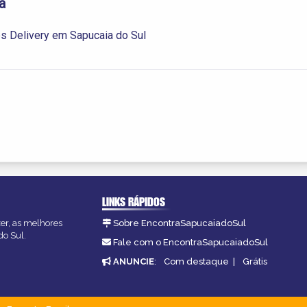
a
s Delivery em Sapucaia do Sul
LINKS RÁPIDOS
zer, as melhores
Sobre EncontraSapucaiadoSul
do Sul.
Fale com o EncontraSapucaiadoSul
ANUNCIE
:
Com destaque
|
Grátis