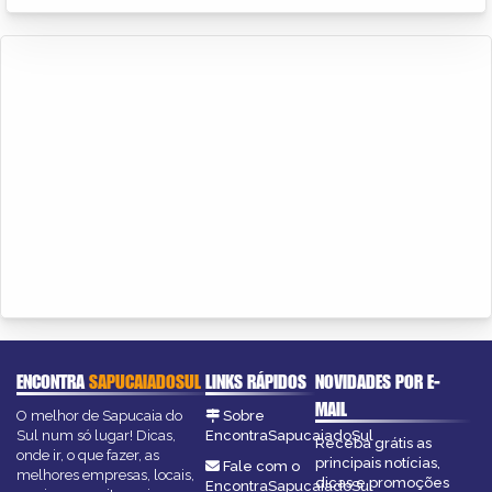
ENCONTRA
SAPUCAIADOSUL
LINKS RÁPIDOS
NOVIDADES POR E-
MAIL
O melhor de Sapucaia do
Sobre
Sul num só lugar! Dicas,
EncontraSapucaiadoSul
Receba grátis as
onde ir, o que fazer, as
principais notícias,
Fale com o
melhores empresas, locais,
dicas e promoções
EncontraSapucaiadoSul