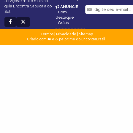
serviços e muito mais no
guia Encontra Sapucaia do
ANUNCIE
:
Sul.
Com
destaque
|
Grátis
Termos
|
Privacidade
|
Sitemap
Criado com ❤️ e ☕ pelo time do EncontraBrasil