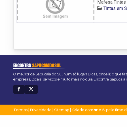
Mafesa Tintas
Tintas em S
ENCONTRA
SAPUCAIADOSUL
O melhor de Sapucaia do Sul num só lugar! Dicas, onde ir, o que fa
empresas, locais, serviços e muito mais no guia Encontra Sapucaia 
Termos
|
Privacidade
|
Sitemap
Criado com ❤️ e ☕ pelo time d