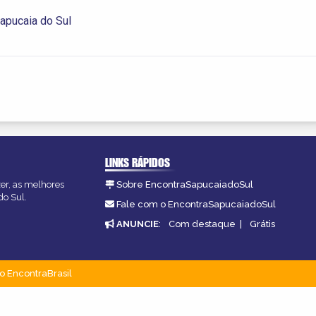
apucaia do Sul
LINKS RÁPIDOS
zer, as melhores
Sobre EncontraSapucaiadoSul
do Sul.
Fale com o EncontraSapucaiadoSul
ANUNCIE
:
Com destaque
|
Grátis
o EncontraBrasil