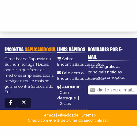
ENCONTRA
SAPUCAIADOSUL
LINKS RÁPIDOS
NOVIDADES POR E-
MAIL
O melhor de Sapucaia do
Sobre
Sul num só lugar! Dicas,
EncontraSapucaiadoSul
Receba grátis as
onde ir, o que fazer, as
principais notícias,
Fale com o
melhores empresas, locais,
dicas e promoções
EncontraSapucaiadoSul
serviços e muito mais no
guia Encontra Sapucaia do
ANUNCIE
:
Sul.
Com
destaque
|
Grátis
Termos
|
Privacidade
|
Sitemap
Criado com ❤️ e ☕ pelo time do EncontraBrasil