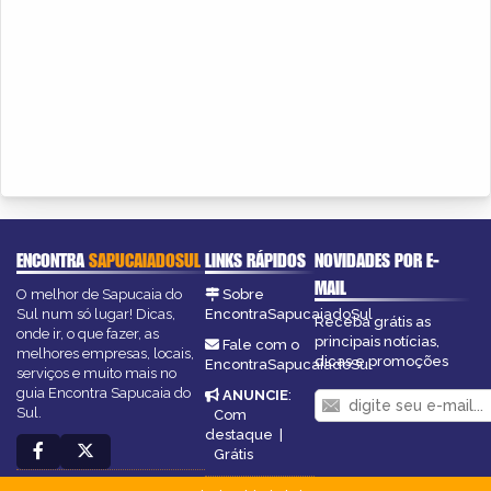
ENCONTRA
SAPUCAIADOSUL
LINKS RÁPIDOS
NOVIDADES POR E-
MAIL
O melhor de Sapucaia do
Sobre
Sul num só lugar! Dicas,
EncontraSapucaiadoSul
Receba grátis as
onde ir, o que fazer, as
principais notícias,
Fale com o
melhores empresas, locais,
dicas e promoções
EncontraSapucaiadoSul
serviços e muito mais no
guia Encontra Sapucaia do
ANUNCIE
:
Sul.
Com
destaque
|
Grátis