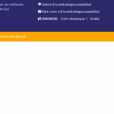
zer, as melhores
Sobre EncontraSapucaiadoSul
do Sul.
Fale com o EncontraSapucaiadoSul
ANUNCIE
:
Com destaque
|
Grátis
o EncontraBrasil