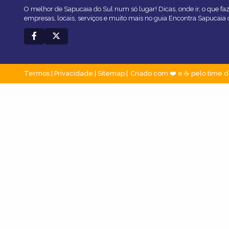
O melhor de Sapucaia do Sul num só lugar! Dicas, onde ir, o que fa
empresas, locais, serviços e muito mais no guia Encontra Sapucaia 
Termos
|
Privacidade
|
Sitemap
Criado com ❤️ e ☕ pelo time d