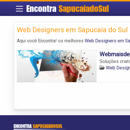
Encontra
SapucaiadoSul
Web Designers em Sapucaia do Sul
Aqui você Encontra! os melhores
Web Designers em Sa
Webmaisde
Soluções criat
Web Design
ENCONTRA
SAPUCAIADOSUL