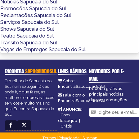
Notícias Sapucaia do Sul
Promoções Sapucaia do Sul
Reclamações Sapucaia do Sul
Serviços Sapucaia do Sul
Shows Sapucaia do Sul
Teatro Sapucaia do Sul
Trânsito Sapucaia do Sul
Vagas de Empregos Sapucaia do Sul
ENCONTRA
SAPUCAIADOSUL
LINKS RÁPIDOS
NOVIDADES POR E-
MAIL
O melhor de Sapucaia do
Sobre
Sul num só lugar! Dicas,
EncontraSapucaiadoSul
Receba grátis as
onde ir, o que fazer, as
principais notícias,
Fale com o
melhores empresas, locais,
dicas e promoções
EncontraSapucaiadoSul
serviços e muito mais no
guia Encontra Sapucaia do
ANUNCIE
:
Sul.
Com
destaque
|
Grátis
Termos
|
Privacidade
|
Sitemap