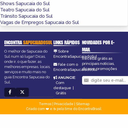
Shows Sapucaia do Sul
Teatro Sapucaia do Sul
Trânsito Sapucaia do Sul
Vagas de Empregos Sapucaia do Sul
ENCONTRA
SAPUCAIADOSUL
LINKS RÁPIDOS
NOVIDADES POR E-
MAIL
O melhor de Sapucaia do
Sobre
Sul num só lugar! Dicas,
EncontraSapucaiadoSul
Receba grátis as
onde ir, o que fazer, as
principais notícias,
Fale com o
melhores empresas, locais,
dicas e promoções
EncontraSapucaiadoSul
serviços e muito mais no
guia Encontra Sapucaia do
ANUNCIE
:
Sul.
Com
destaque
|
Grátis
Termos
|
Privacidade
|
Sitemap
Criado com ❤️ e ☕ pelo time do EncontraBrasil