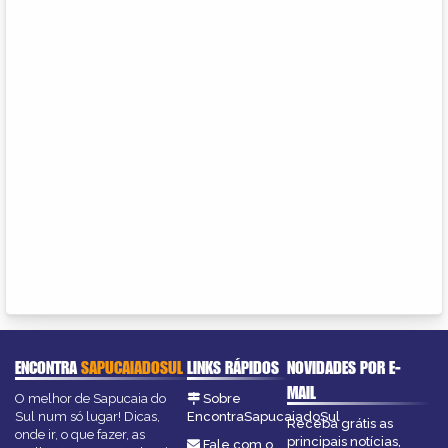
ENCONTRA
SAPUCAIADOSUL
LINKS RÁPIDOS
NOVIDADES POR E-
MAIL
O melhor de Sapucaia do
Sobre
Sul num só lugar! Dicas,
EncontraSapucaiadoSul
Receba grátis as
onde ir, o que fazer, as
principais notícias,
Fale com o