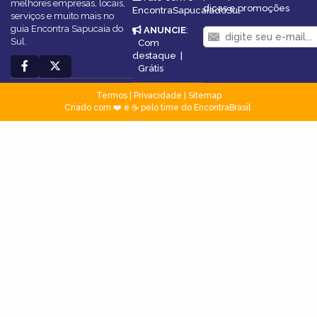
melhores empresas, locais,
dicas e promoções
EncontraSapucaiadoSul
serviços e muito mais no
guia Encontra Sapucaia do
ANUNCIE
:
Sul.
Com
destaque
|
Grátis
Termos
|
Privacidade
|
Sitemap
Criado com ❤️ e ☕ pelo time do EncontraBrasil