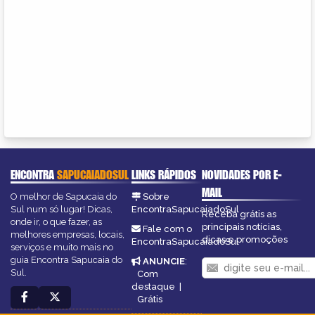
ENCONTRA
SAPUCAIADOSUL
LINKS RÁPIDOS
NOVIDADES POR E-
MAIL
O melhor de Sapucaia do
Sobre
Sul num só lugar! Dicas,
EncontraSapucaiadoSul
Receba grátis as
onde ir, o que fazer, as
principais notícias,
Fale com o
melhores empresas, locais,
dicas e promoções
EncontraSapucaiadoSul
serviços e muito mais no
guia Encontra Sapucaia do
ANUNCIE
:
Sul.
Com
destaque
|
Grátis