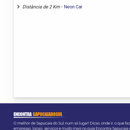
Distância de 2 Km
-
Neon Car
ENCONTRA
SAPUCAIADOSUL
O melhor de Sapucaia do Sul num só lugar! Dicas, onde ir, o que fa
empresas, locais, serviços e muito mais no guia Encontra Sapucaia 