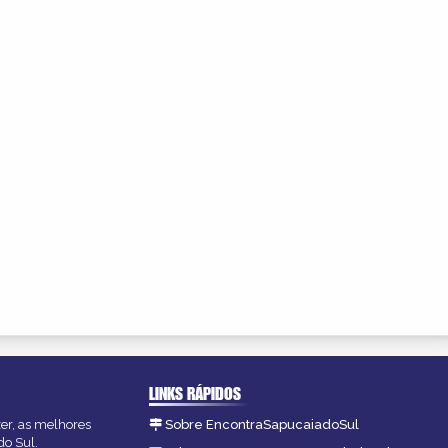
LINKS RÁPIDOS
zer, as melhores
Sobre EncontraSapucaiadoSul
do Sul.