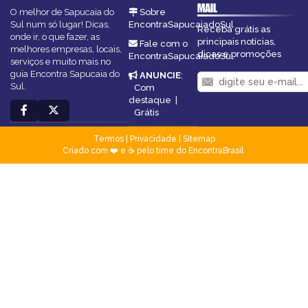
MAIL
O melhor de Sapucaia do
Sobre
Sul num só lugar! Dicas,
EncontraSapucaiadoSul
Receba grátis as
onde ir, o que fazer, as
principais notícias,
Fale com o
melhores empresas, locais,
dicas e promoções
EncontraSapucaiadoSul
serviços e muito mais no
guia Encontra Sapucaia do
ANUNCIE
:
Sul.
Com
destaque
|
Grátis
Termos
|
Privacidade
|
Sitemap
Criado com ❤️ e ☕ pelo time do EncontraBrasil