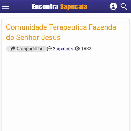
Encontra
Cadastrar empresa
Fazer login
Comunidade Terapeutica Fazenda
Criar conta
do Senhor Jesus
Compartilhar
2 opiniões
1882