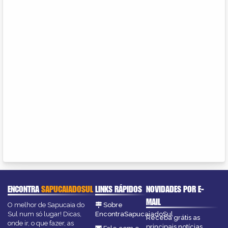
ENCONTRA
SAPUCAIADOSUL
LINKS RÁPIDOS
NOVIDADES POR E-
MAIL
O melhor de Sapucaia do
Sobre
Sul num só lugar! Dicas,
EncontraSapucaiadoSul
Receba grátis as
onde ir, o que fazer, as
principais notícias,