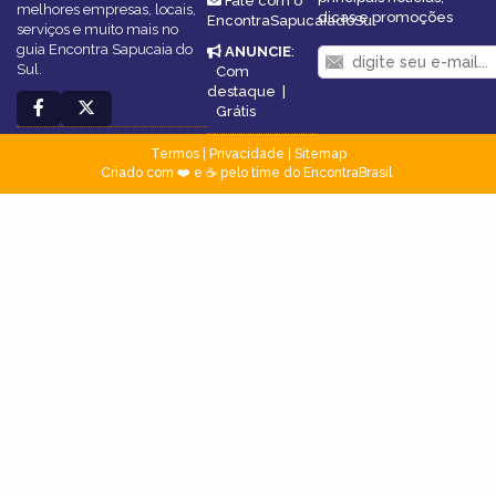
Fale com o
melhores empresas, locais,
dicas e promoções
EncontraSapucaiadoSul
serviços e muito mais no
guia Encontra Sapucaia do
ANUNCIE
:
Sul.
Com
destaque
|
Grátis
Termos
|
Privacidade
|
Sitemap
Criado com ❤️ e ☕ pelo time do EncontraBrasil