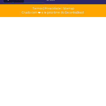
Termos
|
Privacidade
|
Sitemap
Criado com ❤️ e ☕ pelo time do EncontraBrasil