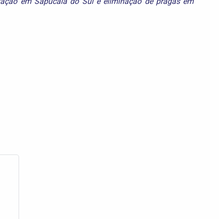
zação em Sapucaia do Sul
e
eliminação de pragas em