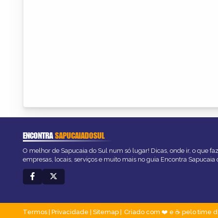
ENCONTRA
SAPUCAIADOSUL
O melhor de Sapucaia do Sul num só lugar! Dicas, onde ir, o que fa
empresas, locais, serviços e muito mais no guia Encontra Sapucaia 
Termos
|
Privacidade
|
Sitemap
Criado com ❤️ e ☕ pelo time d