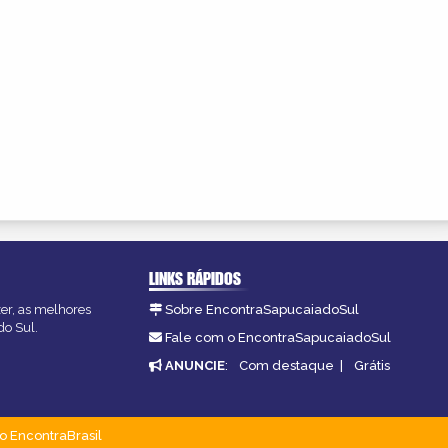
LINKS RÁPIDOS
zer, as melhores
Sobre EncontraSapucaiadoSul
do Sul.
Fale com o EncontraSapucaiadoSul
ANUNCIE
:
Com destaque
|
Grátis
o EncontraBrasil