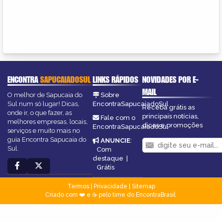
ENCONTRA
SAPUCAIADOSUL
LINKS RÁPIDOS
NOVIDADES POR E-
MAIL
O melhor de Sapucaia do
Sobre
Sul num só lugar! Dicas,
EncontraSapucaiadoSul
Receba grátis as
onde ir, o que fazer, as
principais notícias,
Fale com o
melhores empresas, locais,
dicas e promoções
EncontraSapucaiadoSul
serviços e muito mais no
guia Encontra Sapucaia do
ANUNCIE
:
Sul.
Com
destaque
|
Grátis
Termos
|
Privacidade
|
Sitemap
Criado com ❤️ e ☕ pelo time do EncontraBrasil