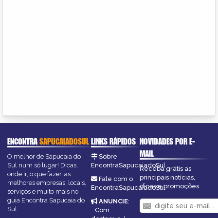
ENCONTRA
SAPUCAIADOSUL
LINKS RÁPIDOS
NOVIDADES POR E-
MAIL
O melhor de Sapucaia do
Sobre
Sul num só lugar! Dicas,
EncontraSapucaiadoSul
Receba grátis as
onde ir, o que fazer, as
principais notícias,
Fale com o
melhores empresas, locais,
dicas e promoções
EncontraSapucaiadoSul
serviços e muito mais no
guia Encontra Sapucaia do
ANUNCIE
:
Sul.
Com