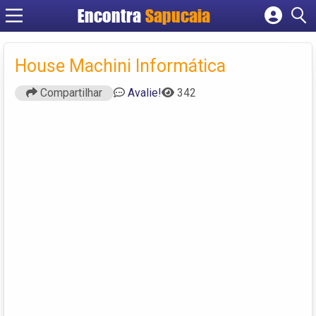
Encontra
Cadastrar empresa
Fazer login
House Machini Informática
Criar conta
Compartilhar
Avalie!
342