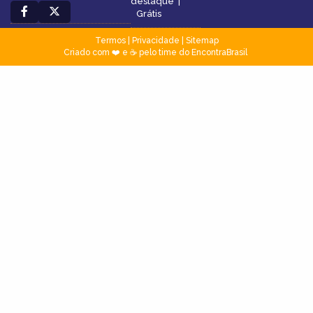
destaque
|
Grátis
Termos
|
Privacidade
|
Sitemap
Criado com ❤️ e ☕ pelo time do EncontraBrasil