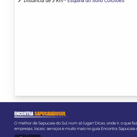
Distância de 3 Km
-
Esquina do Sono Colchões
ENCONTRA
SAPUCAIADOSUL
O melhor de Sapucaia do Sul num só lugar! Dicas, onde ir, o que fa
empresas, locais, serviços e muito mais no guia Encontra Sapucaia 