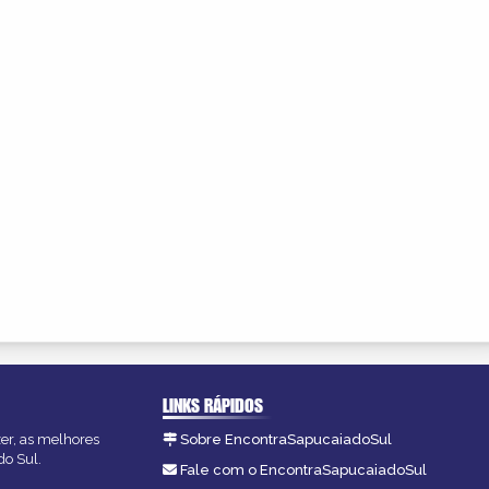
LINKS RÁPIDOS
zer, as melhores
Sobre EncontraSapucaiadoSul
do Sul.
Fale com o EncontraSapucaiadoSul