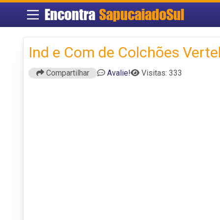
Encontra
SapucaiadoSul
Ind e Com de Colchões Verteb
Compartilhar
Avalie!
Visitas: 333