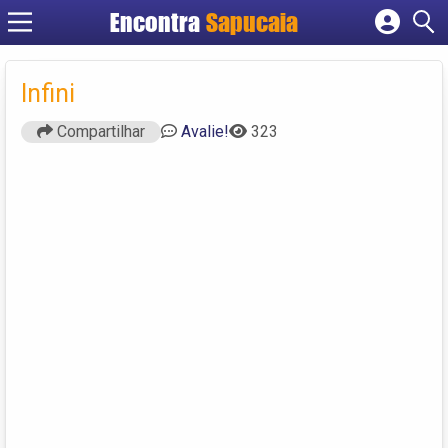
Encontra
Cadastrar empresa
Fazer login
Infini
Criar conta
Compartilhar
Avalie!
323