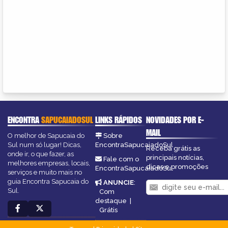
ENCONTRA
SAPUCAIADOSUL
LINKS RÁPIDOS
NOVIDADES POR E-
MAIL
O melhor de Sapucaia do
Sobre
Sul num só lugar! Dicas,
EncontraSapucaiadoSul
Receba grátis as
onde ir, o que fazer, as
principais notícias,
Fale com o
melhores empresas, locais,
dicas e promoções
EncontraSapucaiadoSul
serviços e muito mais no
guia Encontra Sapucaia do
ANUNCIE
:
Sul.
Com
destaque
|
Grátis