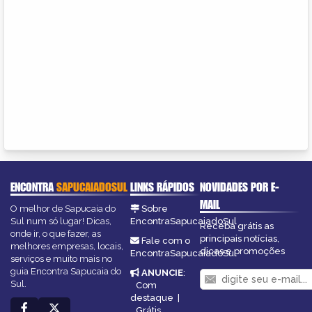
ENCONTRA
SAPUCAIADOSUL
LINKS RÁPIDOS
NOVIDADES POR E-
MAIL
O melhor de Sapucaia do
Sobre
Sul num só lugar! Dicas,
EncontraSapucaiadoSul
Receba grátis as
onde ir, o que fazer, as
principais notícias,
Fale com o
melhores empresas, locais,
dicas e promoções
EncontraSapucaiadoSul
serviços e muito mais no
guia Encontra Sapucaia do
ANUNCIE
:
Sul.
Com
destaque
|
Grátis