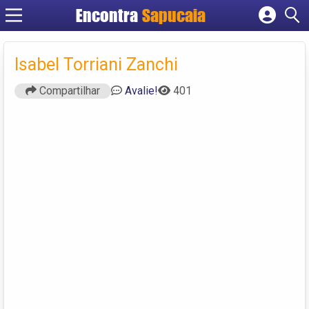
Encontra
Cadastrar empresa
Fazer login
Isabel Torriani Zanchi
Criar conta
Compartilhar
Avalie!
401