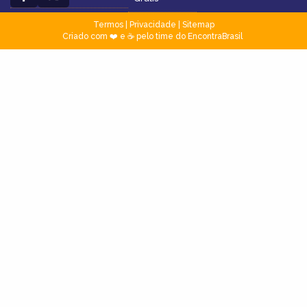
Termos
|
Privacidade
|
Sitemap
Criado com ❤️ e ☕ pelo time do EncontraBrasil