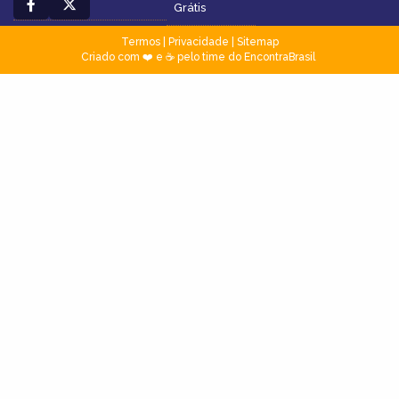
Grátis
Termos
|
Privacidade
|
Sitemap
Criado com ❤️ e ☕ pelo time do EncontraBrasil