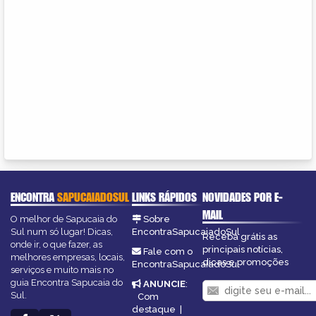
ENCONTRA
SAPUCAIADOSUL
LINKS RÁPIDOS
NOVIDADES POR E-
MAIL
O melhor de Sapucaia do
Sobre
Sul num só lugar! Dicas,
EncontraSapucaiadoSul
Receba grátis as
onde ir, o que fazer, as
principais notícias,
Fale com o
melhores empresas, locais,
dicas e promoções
EncontraSapucaiadoSul
serviços e muito mais no
guia Encontra Sapucaia do
ANUNCIE
:
Sul.
Com
destaque
|