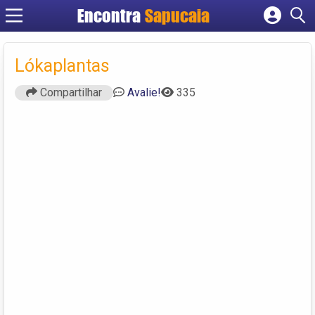
Encontra
Cadastrar empresa
Fazer login
Lókaplantas
Criar conta
Compartilhar
Avalie!
335