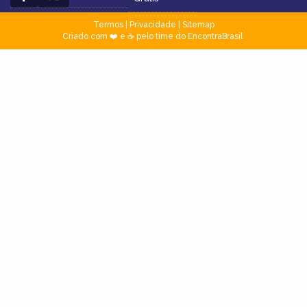
Termos
|
Privacidade
|
Sitemap
Criado com ❤️ e ☕ pelo time do EncontraBrasil