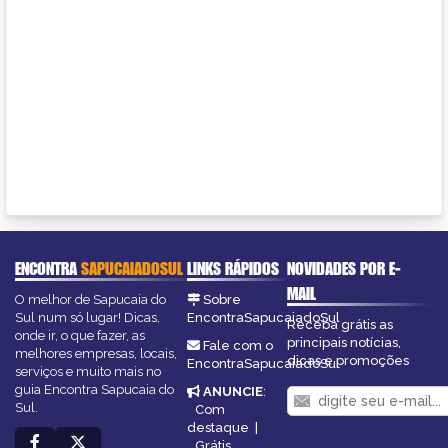
ENCONTRA
SAPUCAIADOSUL
LINKS RÁPIDOS
NOVIDADES POR E-
MAIL
O melhor de Sapucaia do
Sobre
Sul num só lugar! Dicas,
EncontraSapucaiadoSul
Receba grátis as
onde ir, o que fazer, as
principais notícias,
Fale com o
melhores empresas, locais,
dicas e promoções
EncontraSapucaiadoSul
serviços e muito mais no
guia Encontra Sapucaia do
ANUNCIE
:
Sul.
Com
destaque
|
Grátis