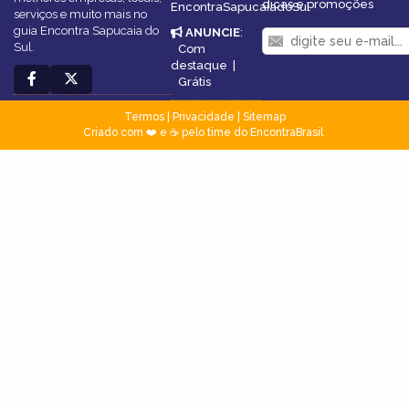
dicas e promoções
EncontraSapucaiadoSul
serviços e muito mais no
guia Encontra Sapucaia do
ANUNCIE
:
Sul.
Com
destaque
|
Grátis
Termos
|
Privacidade
|
Sitemap
Criado com ❤️ e ☕ pelo time do EncontraBrasil