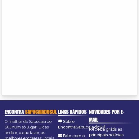
ENCONTRA
SAPUCAIADOSUL
LINKS RÁPIDOS
NOVIDADES POR E-
MAIL
O melhor de Sapucaia do
Sobre
Sul num só lugar! Dicas,
EncontraSapucaiadoSul
Receba grátis as
onde ir, o que fazer, as
principais notícias,
Fale com o
melhores empresas, locais,