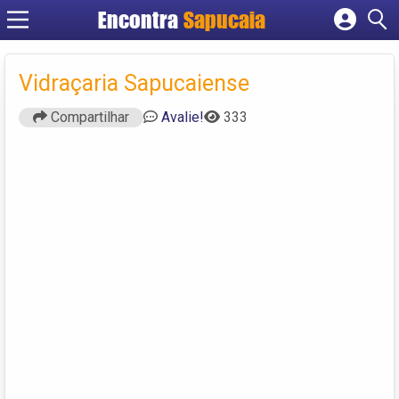
Encontra
Cadastrar empresa
Fazer login
Vidraçaria Sapucaiense
Criar conta
Compartilhar
Avalie!
333