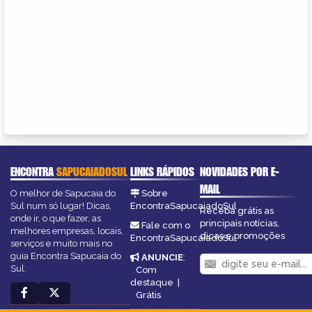
ENCONTRA
SAPUCAIADOSUL
LINKS RÁPIDOS
NOVIDADES POR E-
MAIL
O melhor de Sapucaia do
Sobre
Sul num só lugar! Dicas,
EncontraSapucaiadoSul
Receba grátis as
onde ir, o que fazer, as
principais notícias,
Fale com o
melhores empresas, locais,
dicas e promoções
EncontraSapucaiadoSul
serviços e muito mais no
guia Encontra Sapucaia do
ANUNCIE
:
Sul.
Com
destaque
|
Grátis